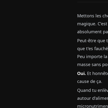
Mettons les cho
magique. C'est 
absolument pa
Peut-être que t
que t'es fauch
Peu importe la
masse sans po
Oui.
Et honnête
cause de ça.
Quand tu enlève
autour d'alime
micronutriments