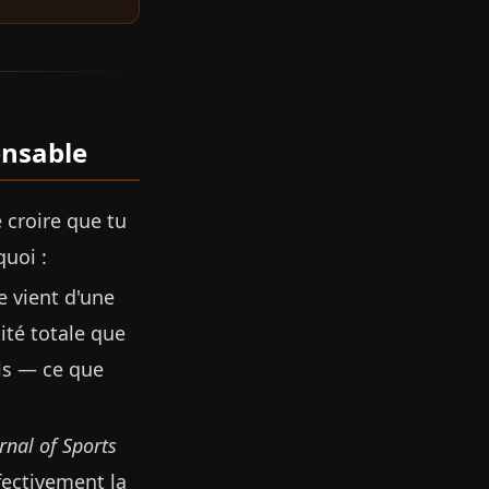
ensable
 croire que tu
quoi :
e vient d'une
ité totale que
els — ce que
urnal of Sports
fectivement la