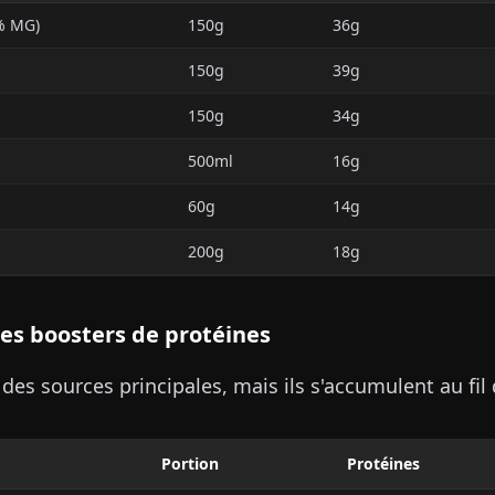
% MG)
150g
36g
150g
39g
150g
34g
500ml
16g
60g
14g
200g
18g
Les boosters de protéines
des sources principales, mais ils s'accumulent au fil 
Portion
Protéines