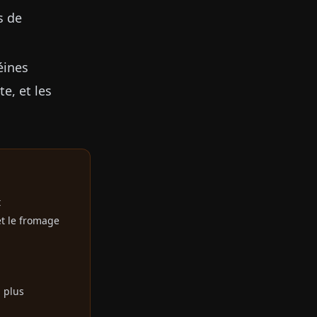
s de
éines
e, et les
t
et le fromage
 plus