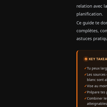
relation avec 
planification.
Ce guide te don
complètes, com
astuces pratiqu
KEY TAKE
Tu peux lar
Les sources 
blanc sont a
Vise au moin
Prépare tes 
Combiner les
atteignables