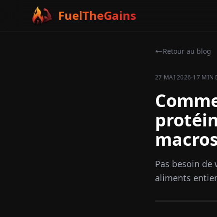
FuelTheGains
Retour au blog
·
27 MAI 2026
17 MIN 
Commen
protéin
macros
Pas besoin de 
aliments entie