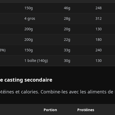
150g
46g
248
4 gros
28g
312
200g
20g
130
200g
22g
180
3%)
150g
33g
240
1 boîte (140g)
30g
130
Le casting secondaire
otéines et calories. Combine-les avec les aliments de
Portion
Protéines