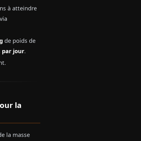
ns à atteindre
via
kg
de poids de
 par jour
.
nt.
our la
de la masse