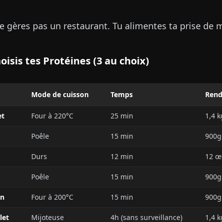
ne gères pas un restaurant. Tu alimentes ta prise de 
oisis tes Protéines (3 au choix)
Mode de cuisson
Temps
Ren
et
Four à 220°C
25 min
1,4 k
Poêle
15 min
900g
Durs
12 min
12 œ
Poêle
15 min
900g
on
Four à 200°C
15 min
900g
let
Mijoteuse
4h (sans surveillance)
1,4 k