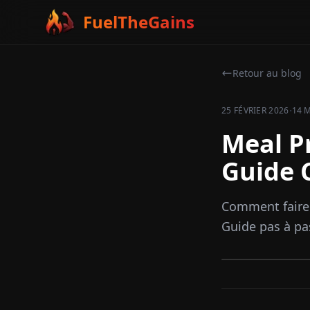
FuelTheGains
Retour au blog
·
25 FÉVRIER 2026
14 
Meal Pr
Guide 
Comment faire 
Guide pas à pa