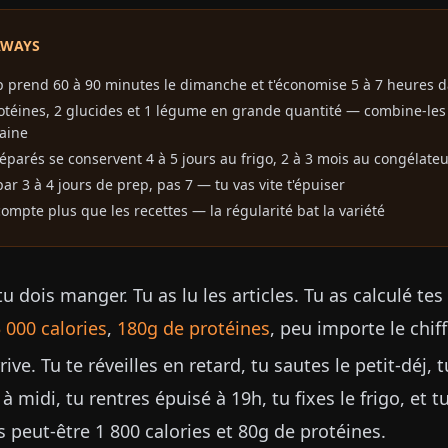
AWAYS
p prend 60 à 90 minutes le dimanche et t'économise 5 à 7 heures 
otéines, 2 glucides et 1 légume en grande quantité — combine-les 
aine
éparés se conservent 4 à 5 jours au frigo, 2 à 3 mois au congélate
 3 à 4 jours de prep, pas 7 — tu vas vite t'épuiser
ompte plus que les recettes — la régularité bat la variété
tu dois manger. Tu as lu les articles. Tu as calculé te
 000 calories
,
180g de protéines
, peu importe le chiff
rive. Tu te réveilles en retard, tu sautes le petit-déj, 
à midi, tu rentres épuisé à 19h, tu fixes le frigo, e
ins peut-être 1 800 calories et 80g de protéines.