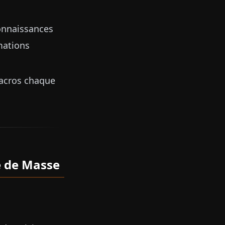
connaissances
mations
macros chaque
e de Masse