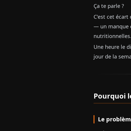
Ça te parle ?
C'est cet écar
— un manque de
nutritionnelles.
Une heure le d
jour de la sem
Pourquoi l
Le problè