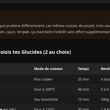
ue protéine différemment. Les mêmes cuisses de poulet, trois sav
on, cajun, teriyaki. Ça maintient l'intérêt sans effort supplémentair
oisis tes Glucides (2 au choix)
Mode de cuisson
Temps
Rend
Rice cooker
20 min
6 tas
Four à 200°C
40 min
5 à 6
Eau bouillante
10 min
500g 
e
(en dés)
Four à 220°C
30 min
1,4 k