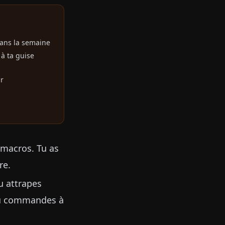
dans la semaine
à ta guise
ur
s macros. Tu as
re.
tu attrapes
t tu commandes à