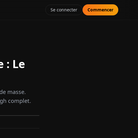
Se connecter
Commencer
 : Le
 de masse.
ugh complet.