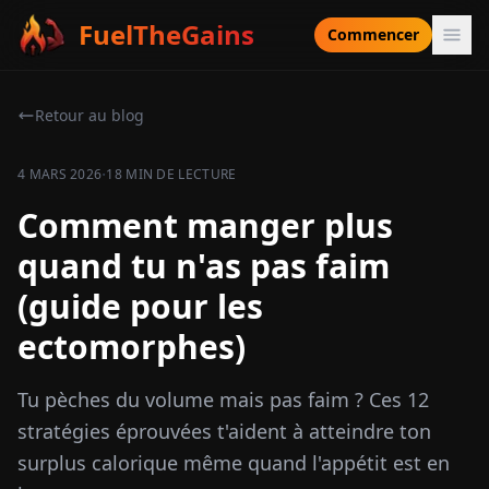
FuelTheGains
Commencer
Retour au blog
·
4 MARS 2026
18 MIN DE LECTURE
Comment manger plus
quand tu n'as pas faim
(guide pour les
ectomorphes)
Tu pèches du volume mais pas faim ? Ces 12
stratégies éprouvées t'aident à atteindre ton
surplus calorique même quand l'appétit est en