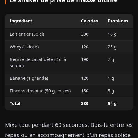
Ingrédient
Calories
Protéines
Lait entier (50 cl)
300
16 g
Whey (1 dose)
120
25 g
Beurre de cacahuète (2 c. à
190
7 g
soupe)
Banane (1 grande)
120
1 g
Flocons d'avoine (50 g, mixés)
150
5 g
Total
880
54 g
Mixe tout pendant 60 secondes. Bois-le entre les
repas ou en accompagnement d'un repas solide