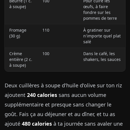
Beurre (1 c.
100
Pour cuire les
à soupe)
œufs, à faire
fondre sur les
pommes de terre
Fromage
110
À gratiner sur
(30 g)
n'importe quel plat
salé
Crème
100
Dans le café, les
entière (2 c.
shakers, les sauces
à soupe)
Deux cuillères à soupe d'huile d'olive sur ton riz
ajoutent
240 calories
sans aucun volume
supplémentaire et presque sans changer le
goût. Fais ça au déjeuner et au dîner, et tu as
ajouté
480 calories
à ta journée sans avaler une