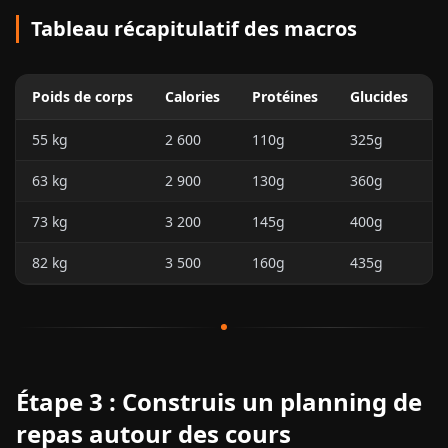
Tableau récapitulatif des macros
Poids de corps
Calories
Protéines
Glucides
L
55 kg
2 600
110g
325g
63 kg
2 900
130g
360g
73 kg
3 200
145g
400g
82 kg
3 500
160g
435g
Étape 3 : Construis un planning de
repas autour des cours