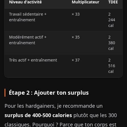
Niveau d'activité
Multiplicateur
TDEE
Travail sédentaire +
× 33
2
entraînement
244
cal
Modérément actif +
× 35
2
entraînement
380
cal
Très actif + entraînement
× 37
2
516
cal
Étape 2 : Ajouter ton surplus
Pour les hardgainers, je recommande un
surplus de 400-500 calories
plutôt que les 300
classiques. Pourquoi ? Parce que ton corps est