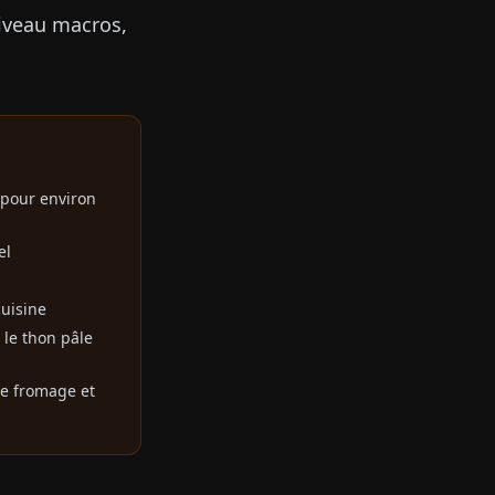
niveau macros,
 pour environ
el
uisine
le thon pâle
 le fromage et