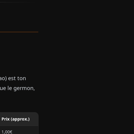
ao) est ton
 que le germon,
Prix (approx.)
1,00€