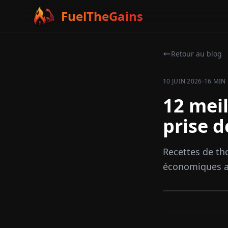
FuelTheGains
Retour au blog
·
10 JUIN 2026
16 MIN
12 meil
prise d
Recettes de tho
économiques a