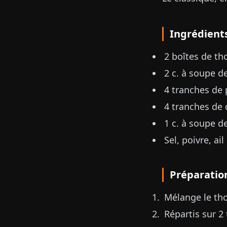
Ingrédient
2 boîtes de th
2 c. à soupe 
4 tranches de
4 tranches de
1 c. à soupe d
Sel, poivre, ai
Préparatio
Mélange le tho
Répartis sur 2