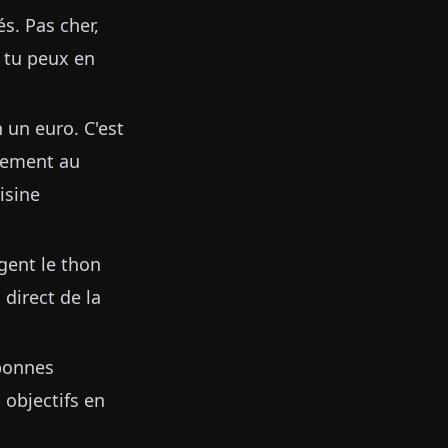
s. Pas cher,
 tu peux en
 un euro. C'est
irement au
isine
ngent le thon
direct de la
 bonnes
 objectifs en