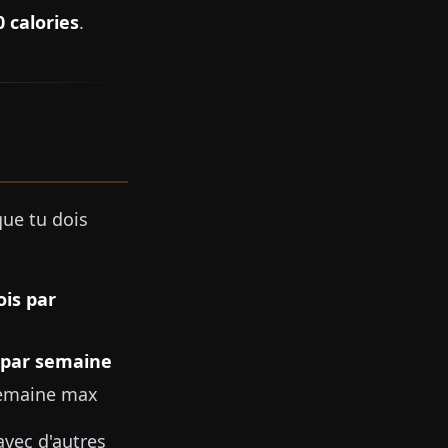
 calories
.
que tu dois
ois par
s par semaine
semaine max
avec d'autres