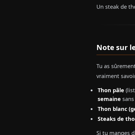
Un steak de th
Note sur l
Tu as sûrement
vraiment savoir
Thon pâle
(lis
semaine
sans
Thon blanc (
Steaks de tho
Si tu manges du