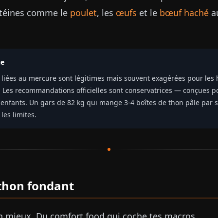
otéines comme le
poulet
, les
œufs
et le
bœuf haché
au
ue
 liées au mercure sont légitimes mais souvent exagérées pour le
 Les recommandations officielles sont conservatrices — conçues 
s enfants. Un gars de 82 kg qui mange 3-4 boîtes de thon pâle par 
les limites.
thon fondant
en mieux. Du comfort food qui coche tes macros.