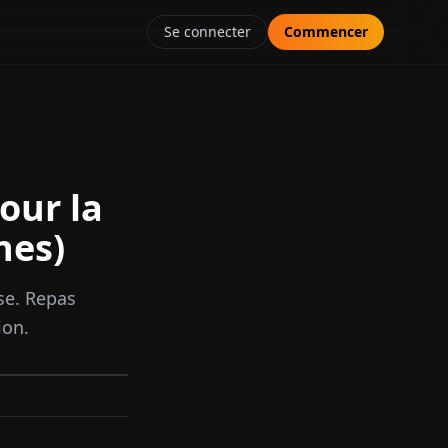
Se connecter
Commencer
our la
nes)
se. Repas
ion.